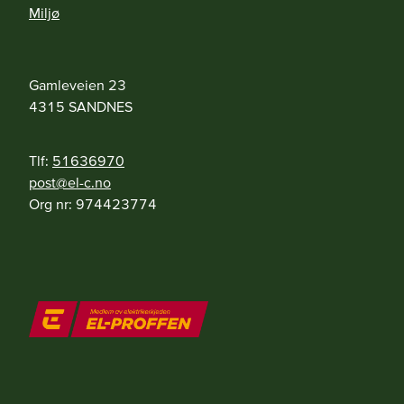
Miljø
Gamleveien 23
4315
SANDNES
Tlf:
51636970
on.c-le@tsop
Org nr:
974423774