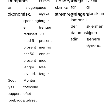
Demping
Tidsbrytere
Unngå
De vil
En
Et rom
for
gi
er
slanker
halogenpære
med
mange
gjenskinn
økonomisk.
strømregningen.
der
mørke
lamper
i
spenningen
farger
der
skjermen
er
trenger
datamaskinen
og
redusert
20
står.
sjenere
med 5
prosent
øynene.
prosent
mer lys
har 50
enn et
prosent
med
lengre
lyse
levetid.
farger.
Godt
Monter
lys i
fotocelle
trapperommet
på
forebygger
utelyset,