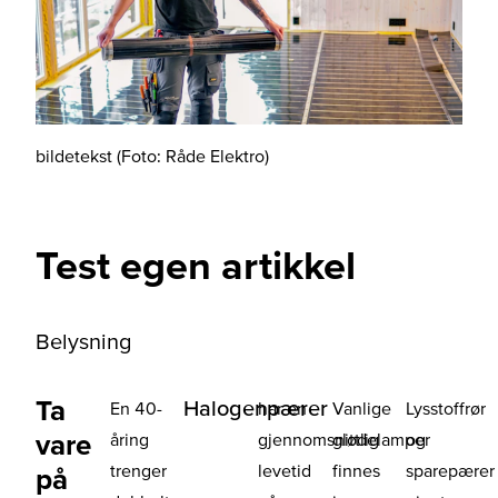
bildetekst (Foto: Råde Elektro)
Test egen artikkel
Belysning
Ta
Halogenpærer
En 40-
har en
Vanlige
Lysstoffrør
vare
åring
gjennomsnittlig
glødelamper
og
trenger
levetid
finnes
sparepærer
på