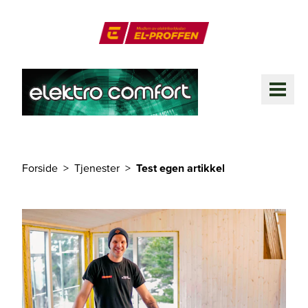
Til hovedinnhold
El-Proffen
ME
Forside
Tjenester
Test egen artikkel
Du er her