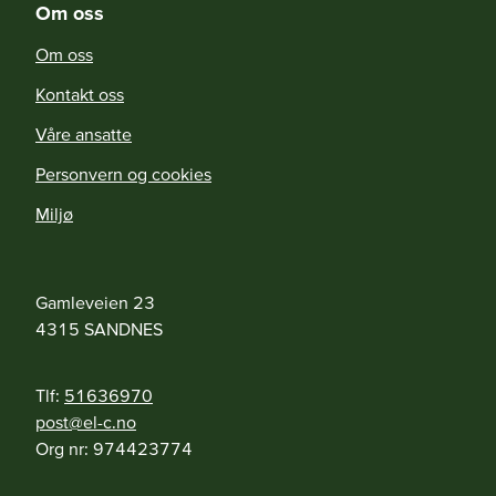
Om oss
Om oss
Kontakt oss
Våre ansatte
Personvern og cookies
Miljø
Gamleveien 23
4315
SANDNES
Tlf:
51636970
on.c-le@tsop
Org nr:
974423774