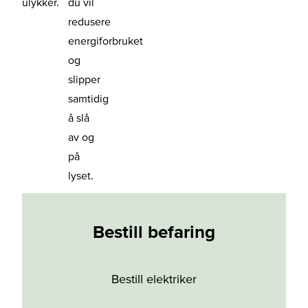
ulykker.
du vil
redusere
energiforbruket
og
slipper
samtidig
å slå
av og
på
lyset.
Bestill befaring
Bestill elektriker